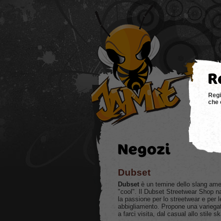
hom
Regi
che 
Dubset
Dubset
è un temine dello slang amer
"cool". Il Dubset Streetwear Shop 
la passione per lo streetwear e per l
abbigliamento. Propone una variegat
a farci visita, dal casual allo stile s