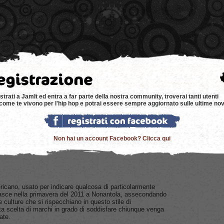
e
news
negozi
eventi
music
bacheca
strati a JamIt ed entra a far parte della nostra community, troverai tanti utenti
come te vivono per l'hip hop e potrai essere sempre aggiornato sulle ultime nov
Non hai un account Facebook? Clicca qui
icano, usato per indicare qualcosa di particolarmente
nasce nella primavera del 2011 a Nonantola, assecondando
e culture che si rispecchiano in questo stile di
a scelta di marchi in grado di soddisfare chiunque venga
kate.