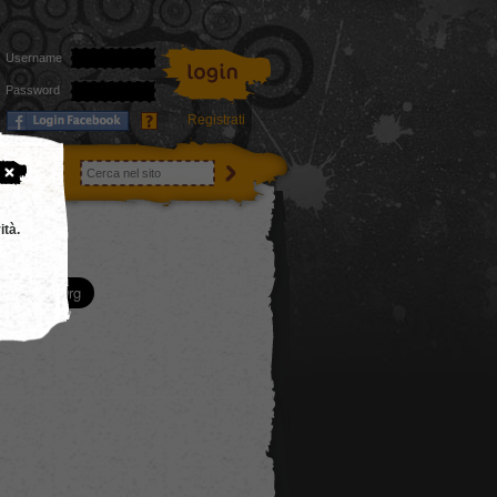
Username
Password
Registrati
utenti
ità.