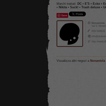
Marchi trattati:
DC • E'S • Ecko • E
• Nikita • Suck! • Trash deluxe • 
Save
Nonantola
via V. Veneto
059 548526
info@dubse
http://www.
Visualizza altri negozi a
Nonantola