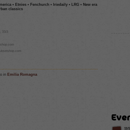
merica • Etnies • Fenchurch • Iriedaily • LRG • New era
Urban classics
, 33/3
tshop.com
dubsetshop.com
o in
Emilia Romagna
Even
11/