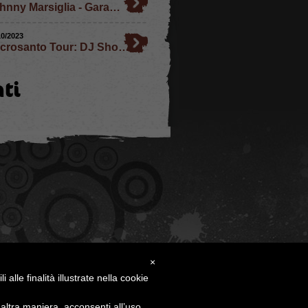
hnny Marsiglia - Gara…
10/2023
crosanto Tour: DJ Sho…
ti
×
alle finalità illustrate nella cookie
ltra maniera, acconsenti all’uso