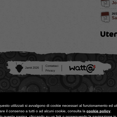
Jo
26/
Sa
Uten
Contattaci
Jamit 2026
Privacy
uesto utilizzati si avvalgono di cookie necessari al funzionamento ed utili 
are il consenso a tutti o ad alcuni cookie, consulta la
cookie policy
.
 questa pagina, cliccando su un link o proseguendo la navigazione in a