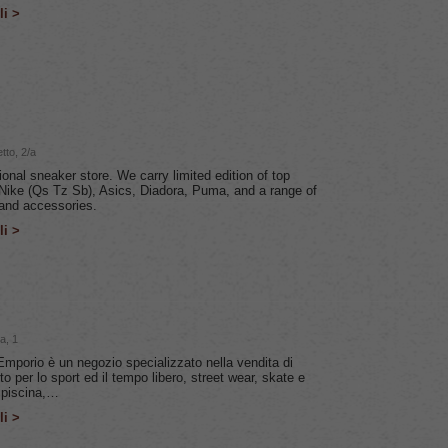
li >
etto, 2/a
ional sneaker store. We carry limited edition of top
 Nike (Qs Tz Sb), Asics, Diadora, Puma, and a range of
and accessories.
li >
a, 1
Emporio è un negozio specializzato nella vendita di
o per lo sport ed il tempo libero, street wear, skate e
 piscina,…
li >