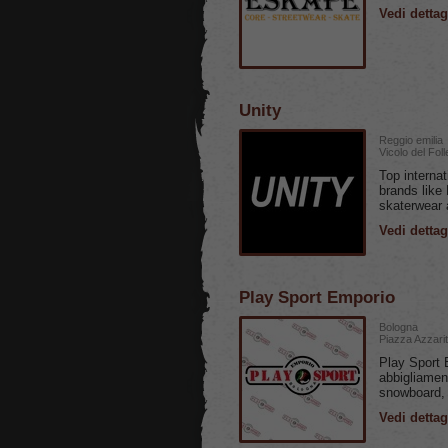
Vedi dettag
Unity
Reggio emilia
Vicolo del Foll
Top internat
brands like
skaterwear 
Vedi dettag
Play Sport Emporio
Bologna
Piazza Azzarit
Play Sport 
abbigliament
snowboard,
Vedi dettag