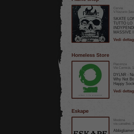
Cervia
V.Nazario Sau
SKATE LO
TUTTO LO
INDYPEND
MASSIVE 
Vedi dettag
Homeless Store
Piacenza
Via Camicia, 
DYLNR - Na
Why Not Bra
Happy Sock
Vedi dettag
Eskape
Modena
via canalino, 
Abbigliamen