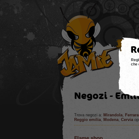
hom
Regi
che 
Negozi - Emi
Trova negozi a:
Mirandola
,
Ferrara
Reggio emilia
,
Modena
,
Cervia
opp
Flame shop