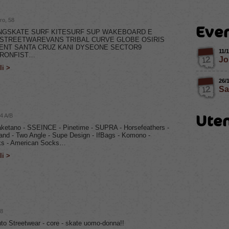
ro, 58
Even
NGSKATE SURF KITESURF SUP WAKEBOARD E
 STREETWAREVANS TRIBAL CURVE GLOBE OSIRIS
ENT SANTA CRUZ KANI DYSEONE SECTOR9
11/
IRONFIST…
Jo
li >
26/
Sa
Uten
14 A/B
ketano - SSEINCE - Pinetime - SUPRA - Horsefeathers -
nd - Two Angle - Supe Design - IfBags - Komono -
s - American Socks…
li >
38
to Streetwear - core - skate uomo-donna!!