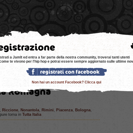
e
news
negozi
eventi
music
bacheca
strati a JamIt ed entra a far parte della nostra community, troverai tanti utenti
come te vivono per l'hip hop e potrai essere sempre aggiornato sulle ultime nov
Non hai un account Facebook? Clicca qui
lia Romagna
,
Riccione
,
Nonantola
,
Rimini
,
Piacenza
,
Bologna
,
ure torna in
Tutta Italia