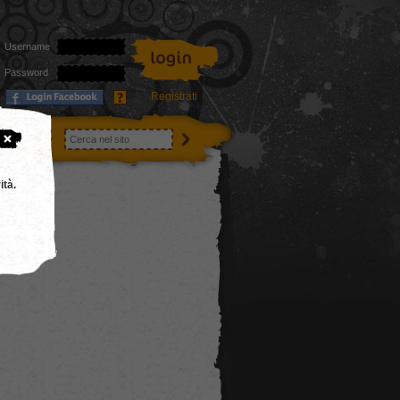
Username
Password
Registrati
utenti
ità.