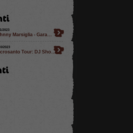
ti
11/2023
hnny Marsiglia - Gara…
10/2023
crosanto Tour: DJ Sho…
ti