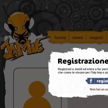
home
news
negozi
Registrati a JamIt ed entra a far part
che come te vivono per l'hip hop e p
Bachec
26/08/2024 14:10
pKaBJAqoVfdLG
Non hai un a