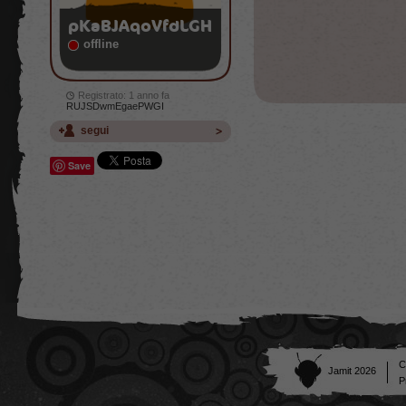
pKaBJAqoVfdLGH
offline
Registrato: 1 anno fa
RUJSDwmEgaePWGI
segui
Save
C
Jamit 2026
P