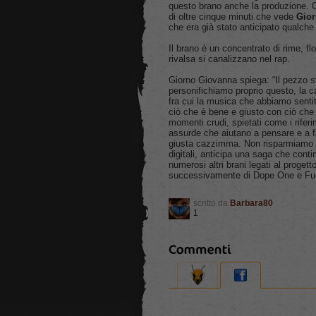
questo brano anche la produzione.
di oltre cinque minuti che vede
Gior
che era già stato anticipato qualche
Il brano è un concentrato di rime, flow
rivalsa si canalizzano nel rap.
Giorno Giovanna spiega:
“Il pezzo 
personifichiamo proprio questo, la c
fra cui la musica che abbiamo sentit
ciò che è bene e giusto con ciò che r
momenti crudi, spietati come i rifer
assurde che aiutano a pensare e a fa
giusta cazzimma. Non risparmiamo 
digitali, anticipa una saga che cont
numerosi altri brani legati al proge
successivamente di Dope One e Fu
scritto da
Barbara80
1