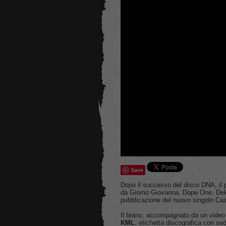
Save
Dopo il successo del disco DNA, il
da Giorno Giovanna, Dope One, Dekas
pubblicazione del nuovo singolo
Caz
Il brano, accompagnato da un vide
KML
, etichetta discografica con 