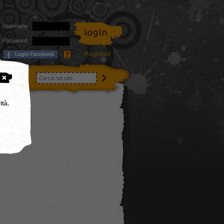
Username
Password
Registrati
utenti
ità.