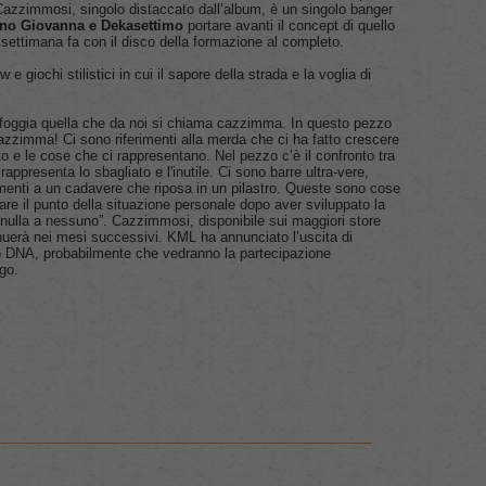
Cazzimmosi,
singolo distaccato dall’album, è un singolo banger
no Giovanna e Dekasettimo
portare avanti il concept di quello
 settimana fa con il disco della formazione al completo.
 e giochi stilistici in cui il sapore della strada e la voglia di
sfoggia quella che da noi si chiama cazzimma. In questo pezzo
azzimma! Ci sono riferimenti alla merda che ci ha fatto crescere
o e le cose che ci rappresentano. Nel pezzo c’è il confronto tra
appresenta lo sbagliato e l'inutile. Ci sono barre ultra-vere,
imenti a un cadavere che riposa in un pilastro. Queste sono cose
re il punto della situazione personale dopo aver sviluppato la
nulla a nessuno”.
Cazzimmosi
, disponibile sui maggiori store
inuerà nei mesi successivi. KML ha annunciato l’uscita di
tto DNA, probabilmente che vedranno la partecipazione
go.