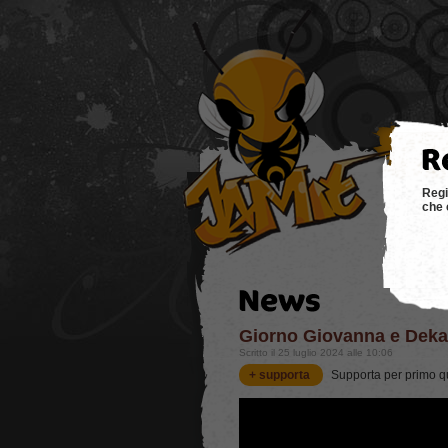
hom
Regi
che 
Giorno Giovanna e Dek
Scritto il 25 luglio 2024 alle 10:06
+ supporta
Supporta per primo q