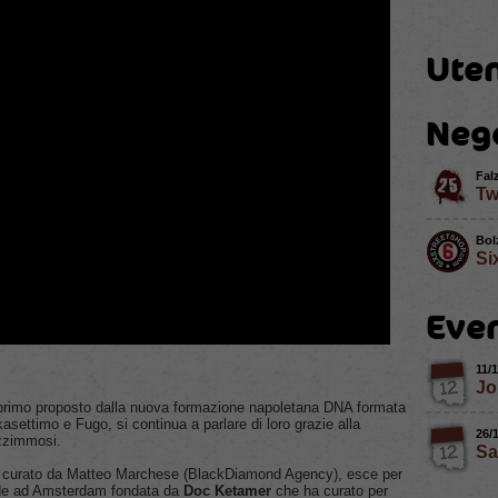
Uten
Neg
Fal
Tw
Bol
Si
Even
11/
Jo
 primo proposto dalla nuova formazione napoletana DNA formata
ettimo e Fugo, si continua a parlare di loro grazie alla
26/
zimmosi.
Sa
o curato da Matteo Marchese (BlackDiamond Agency), esce per
sede ad Amsterdam fondata da
Doc Ketamer
che ha curato per