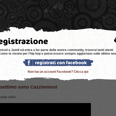
e
news
negozi
eventi
music
bacheca
strati a JamIt ed entra a far parte della nostra community, troverai tanti utenti
come te vivono per l'hip hop e potrai essere sempre aggiornato sulle ultime nov
Non hai un account Facebook? Clicca qui
asettimo sono Cazzimmosi
uesto video