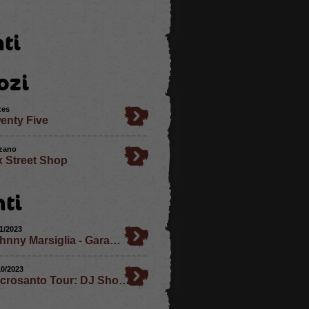
ti
ozi
zes
enty Five
zano
x Street Shop
ti
11/2023
hnny Marsiglia - Gara…
10/2023
crosanto Tour: DJ Sho…