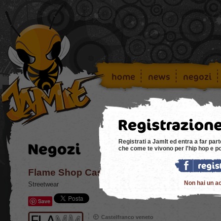
home
news
negozi
Registrati a JamIt ed entra a far part
che come te vivono per l'hip hop e p
Flame Shop Casteo
Non hai un a
Streetwear
Save
Castelfranco veneto