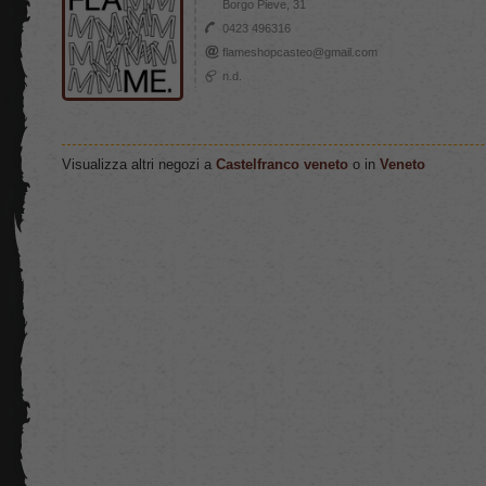
Borgo Pieve, 31
0423 496316
flameshopcasteo@gmail.com
n.d.
Visualizza altri negozi a
Castelfranco veneto
o in
Veneto