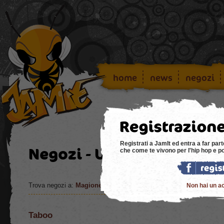
home
news
negozi
Registrati a JamIt ed entra a far part
Negozi - Umbria
che come te vivono per l'hip hop e p
Trova negozi a:
Magione
,
Foligno
,
Perugia
oppure torna in
Tutta I
Non hai un a
Taboo