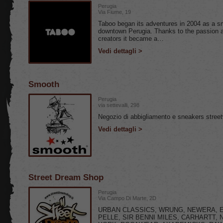
Perugia
Via Fiume, 19
Taboo began its adventures in 2004 as a s
downtown Perugia. Thanks to the passion an
creators it became a…
Vedi dettagli >
Smooth
Perugia
via settevalli, 298
Negozio di abbigliamento e sneakers stree
Vedi dettagli >
Street Dream Shop
Perugia
Via Campo Di Marte, 2D
URBAN CLASSICS, WRUNG, NEWERA, E
PELLE, SIR BENNI MILES, CARHARTT, N