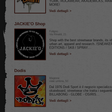
YORK, ROCAWEAR, AKADEMICKS, RAW
MORE!
Vedi dettagli >
JACKIE'O Shop
Foligno
Via Rinaldi, 21
Shop with the best streetwear brands, its id
urban art, apparel and research..!SNEAK
EDITIONS / SK8 / SPRAY…
Vedi dettagli >
Dodis
Magione
viale umbria, 50
Dal 1976 Dodi Sport è il negozio specializz
skateboard, streetwear che tratta i segue
BILLABONG - GLOBE - OSIRIS…
Vedi dettagli >