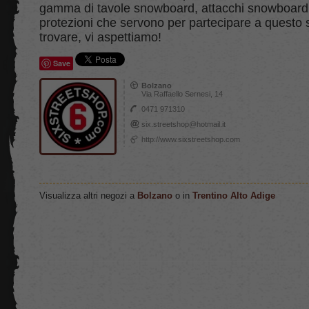
gamma di tavole snowboard, attacchi snowboard e
protezioni che servono per partecipare a questo s
trovare, vi aspettiamo!
Save
Bolzano
Via Raffaello Sernesi, 14
0471 971310
six.streetshop@hotmail.it
http://www.sixstreetshop.com
Visualizza altri negozi a
Bolzano
o in
Trentino Alto Adige