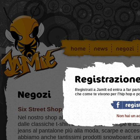
home
news
negozi
Registrati a JamIt ed entra a far part
che come te vivono per l'hip hop e p
Six Street Shop
Non hai un a
Nel nostro shop abbiamo tutto l'abbigliamento st
dalle classiche t-shirt alle t-shirt con stampe e d
jeans al pantalone più alla moda, scarpe e access
abbiamo anche tantissimi prodotti snowboard: un