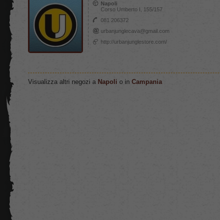
Napoli
Corso Umberto I, 155/157
081 206372
urbanjunglecava@gmail.com
http://urbanjunglestore.com/
Visualizza altri negozi a
Napoli
o in
Campania