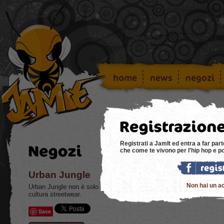
home
news
negozi
Registrati a JamIt ed entra a far part
che come te vivono per l'hip hop e p
Urban Jungle
Non hai un a
Urban Jungle non è solo uno sneaker store, ma un punto di riferimen
cultura streetwear.
Save