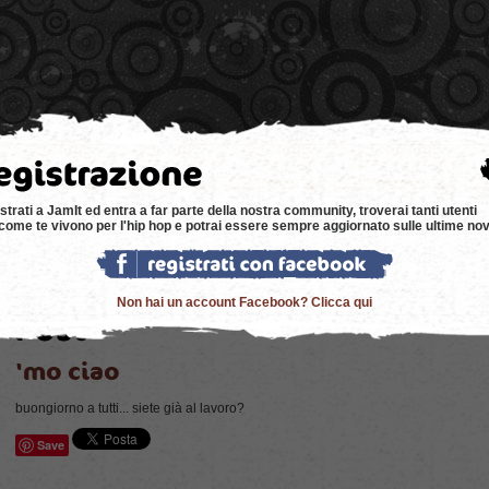
e
news
negozi
eventi
music
bacheca
strati a JamIt ed entra a far parte della nostra community, troverai tanti utenti
come te vivono per l'hip hop e potrai essere sempre aggiornato sulle ultime nov
Non hai un account Facebook? Clicca qui
'mo ciao
buongiorno a tutti... siete già al lavoro?
Save