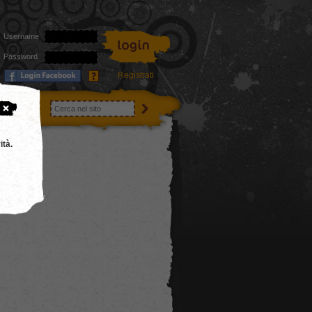
Username
Password
Registrati
utenti
ità.