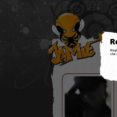
hom
Regi
che 