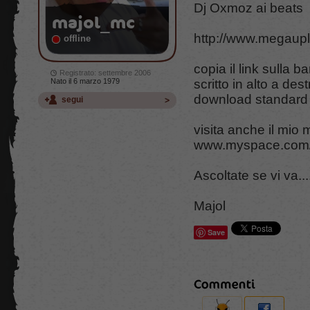
Dj Oxmoz ai beats
majol_mc
http://www.megau
offline
copia il link sulla ba
Registrato: settembre 2006
Nato il 6 marzo 1979
scritto in alto a des
download standard e
segui
visita anche il mio
www.myspace.com
Ascoltate se vi va...
Majol
Save