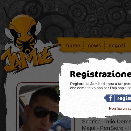
home
news
negozi
Registrati a JamIt ed entra a far part
che come te vivono per l'hip hop e p
Demo: Majo
Non hai un a
Ciao a tutti.
Scarica il mio Demo
Majol - PenSiero - I