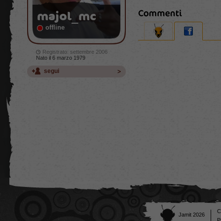
majol_mc
offline
Registrato: settembre 2006
Nato il 6 marzo 1979
segui
C
Jamit 2026
P