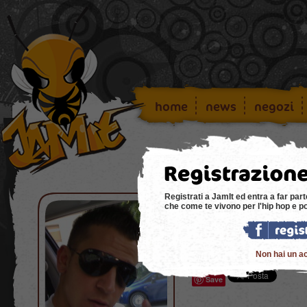
home
news
negozi
Registrati a JamIt ed entra a far part
che come te vivono per l'hip hop e p
Good morning!
Non hai un a
Buongiorno a tutti!!!!!!!!!11
Save