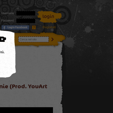
Username
Password
Registrati
utenti
ità.
nie (Prod. YouArt