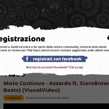
e
news
negozi
eventi
music
bacheca
strati a JamIt ed entra a far parte della nostra community, troverai tanti utenti
come te vivono per l'hip hop e potrai essere sempre aggiornato sulle ultime nov
Non hai un account Facebook? Clicca qui
Moto Continuo - Azzardo ft. SieroBrow
Beats) (VisualVideo)
+ supporta
Supporta per primo questo video