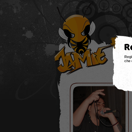
hom
Regi
che 