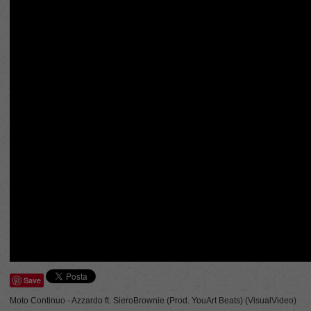
Save
Moto Continuo - Azzardo ft. SieroBrownie (Prod. YouArt Beats) (VisualVideo)