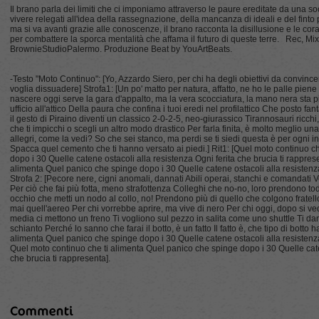
Il brano parla dei limiti che ci imponiamo attraverso le paure ereditate da una so
vivere relegati all'idea della rassegnazione, della mancanza di ideali e del fint
ma si va avanti grazie alle conoscenze, il brano racconta la disillusione e le c
per combattere la sporca mentalità che affama il futuro di queste terre. Rec, Mi
BrownieStudioPalermo. Produzione Beat by YouArtBeats.
-Testo "Moto Continuo": [Yo, Azzardo Siero, per chi ha degli obiettivi da convince
voglia dissuadere] Strofa1: [Un po' matto per natura, affatto, ne ho le palle piene
nascere oggi serve la gara d'appalto, ma la vera scocciatura, la mano nera sta più 
ufficio all'attico Della paura che confina i tuoi eredi nel profilattico Che posto f
il gesto di Piraino diventi un classico 2-0-2-5, neo-giurassico Tirannosauri ricchi, 
che ti impicchi o scegli un altro modo drastico Per farla finita, è molto meglio u
allegri, come la vedi? So che sei stanco, ma perdi se ti siedi questa è per ogni i
Spacca quel cemento che ti hanno versato ai piedi.] Rit1: [Quel moto continuo c
dopo i 30 Quelle catene ostacoli alla resistenza Ogni ferita che brucia ti rappre
alimenta Quel panico che spinge dopo i 30 Quelle catene ostacoli alla resistenza
Strofa 2: [Pecore nere, cigni anomali, dannati Abili operai, stanchi e comandati V
Per ciò che fai più fotta, meno strafottenza Colleghi che no-no, loro prendono t
occhio che metti un nodo al collo, no! Prendono più di quello che colgono fratello
mai quell'aereo Per chi vorrebbe aprire, ma vive di nero Per chi oggi, dopo si
media ci mettono un freno Ti vogliono sul pezzo in salita come uno shuttle Ti da
schianto Perché lo sanno che farai il botto, è un fatto Il fatto è, che tipo di botto h
alimenta Quel panico che spinge dopo i 30 Quelle catene ostacoli alla resistenza
Quel moto continuo che ti alimenta Quel panico che spinge dopo i 30 Quelle caten
che brucia ti rappresenta].