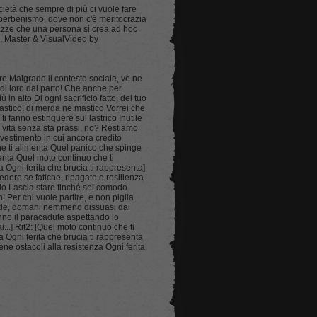
cietà che sempre di più ci vuole fare
o perbenismo, dove non c'è meritocrazia
orazze che una persona si crea ad hoc
x, Master & VisualVideo by
re Malgrado il contesto sociale, ve ne
 di loro dal parto! Che anche per
in alto Di ogni sacrificio fatto, del tuo
antastico, di merda ne mastico Vorrei che
ti fanno estinguere sul lastrico Inutile
na vita senza sta prassi, no? Restiamo
nvestimento in cui ancora credito
he ti alimenta Quel panico che spinge
senta Quel moto continuo che ti
 Ogni ferita che brucia ti rappresenta]
edere se fatiche, ripagate e resilienza
odo Lascia stare finché sei comodo
! Per chi vuole partire, e non piglia
 vede, domani nemmeno dissuasi dai
nno il paracadute aspettando lo
ai...] Rit2: [Quel moto continuo che ti
 Ogni ferita che brucia ti rappresenta
e ostacoli alla resistenza Ogni ferita