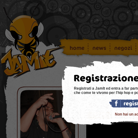
home
news
negozi
Registrati a JamIt ed entra a far part
che come te vivono per l'hip hop e p
iStruggle- Rio
Non hai un a
+ supporta
Supporta per 