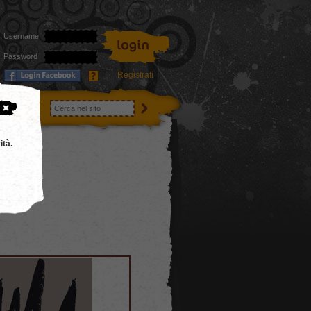
Username
Password
Registrati
utenti
ità.