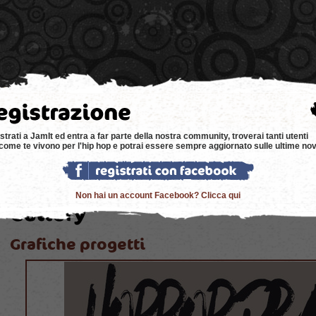
e
news
negozi
eventi
music
bacheca
strati a JamIt ed entra a far parte della nostra community, troverai tanti utenti
come te vivono per l'hip hop e potrai essere sempre aggiornato sulle ultime nov
Non hai un account Facebook? Clicca qui
Grafiche progetti