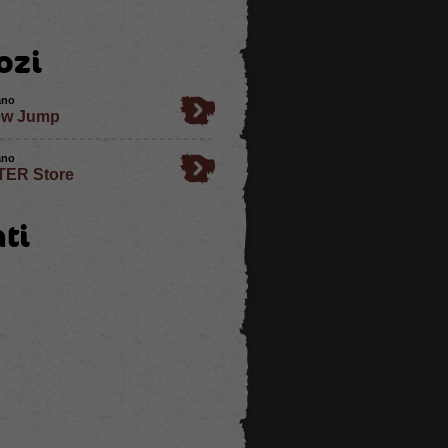
ozi
ano
w Jump
ano
TER Store
ti