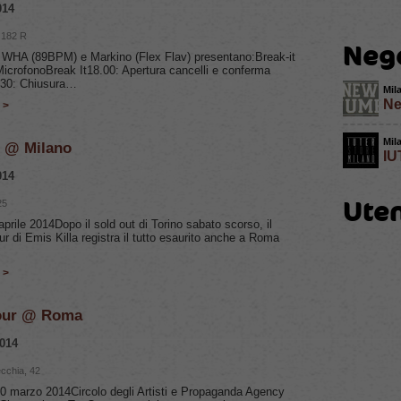
014
e 182 R
Neg
 WHA (89BPM) e Markino (Flex Flav) presentano:Break-it
MicrofonoBreak It18.00: Apertura cancelli e conferma
8.30: Chiusura…
Mil
Ne
 >
Mil
r @ Milano
IU
014
Uten
25
prile 2014Dopo il sold out di Torino sabato scorso, il
r di Emis Killa registra il tutto esaurito anche a Roma
 >
tour @ Roma
014
ecchia, 42
 marzo 2014Circolo degli Artisti e Propaganda Agency