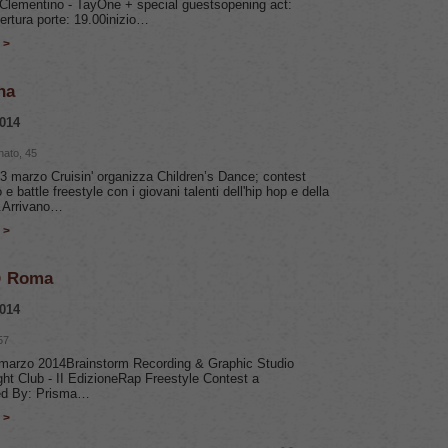
Clementino - TayOne + special guestsopening act:
ertura porte: 19.00inizio…
 >
na
014
anato, 45
 marzo Cruisin' organizza Children’s Dance; contest
 e battle freestyle con i giovani talenti dell'hip hop e della
.Arrivano…
 >
 @ Roma
014
57
marzo 2014Brainstorm Recording & Graphic Studio
ght Club - II EdizioneRap Freestyle Contest a
ed By: Prisma…
 >