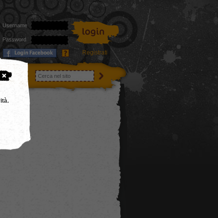
Username
Password
Registrati
utenti
ità.