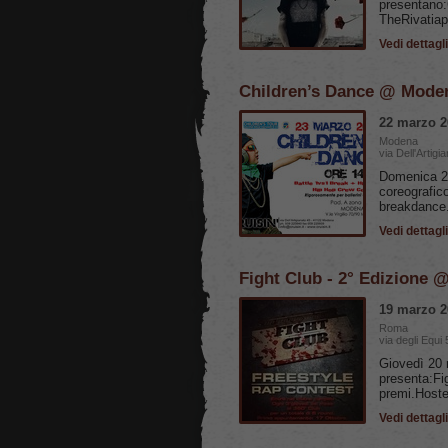
presentano:
TheRivatiap
Vedi dettagli
Children’s Dance @ Mode
22 marzo 2
Modena
via Dell'Artigi
Domenica 23
coreografico
breakdance
Vedi dettagli
Fight Club - 2° Edizione
19 marzo 2
Roma
via degli Equi 
Giovedì 20 
presenta:Fi
premi.Host
Vedi dettagli