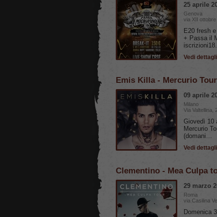
25 aprile 2
Genova
via XII ottobr
E20 fresh e
+ Passa il 
iscrizioni1
Vedi dettagli
Emis Killa - Mercurio Tou
09 aprile 2
Milano
Via Valtellina, 
Giovedì 10 a
Mercurio Tou
(domani…
Vedi dettagli
Clementino - Mea Culpa 
29 marzo 2
Roma
via Casilina V
Domenica 30