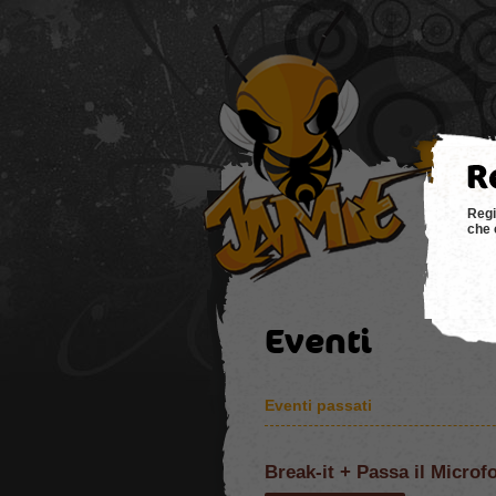
hom
Regi
che 
Eventi
Eventi passati
Break-it + Passa il Micr