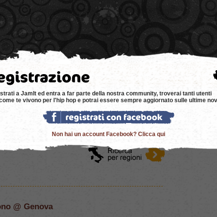
e
news
negozi
eventi
music
bacheca
strati a JamIt ed entra a far parte della nostra community, troverai tanti utenti
come te vivono per l'hip hop e potrai essere sempre aggiornato sulle ultime nov
Non hai un account Facebook? Clicca qui
ofono @ Genova