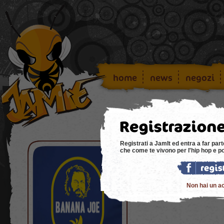
home
news
negozi
Registrati a JamIt ed entra a far part
che come te vivono per l'hip hop e p
Jazzmatazz
Non hai un a