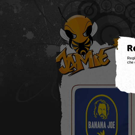
hom
Regi
che 