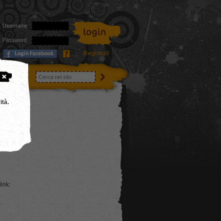
Username
Password
Registrati
utenti
ità.
link: