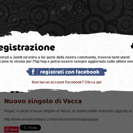
e
news
negozi
eventi
music
bacheca
strati a JamIt ed entra a far parte della nostra community, troverai tanti utenti
come te vivono per l'hip hop e potrai essere sempre aggiornato sulle ultime nov
Non hai un account Facebook? Clicca qui
Nuovo singolo di Vacca
Regaz, è uscito il nuovo singolo di Vacca, se volete potete scaricarlo aggratis al 
http://www.areadicontagio.com/produzioni/chisbagliapaga/
Save