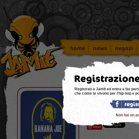
home
news
negozi
Registrati a JamIt ed entra a far part
che come te vivono per l'hip hop e p
Benvenuto Ti
Non hai un a
Ciao Timbo...Benvenuto su jami
Save