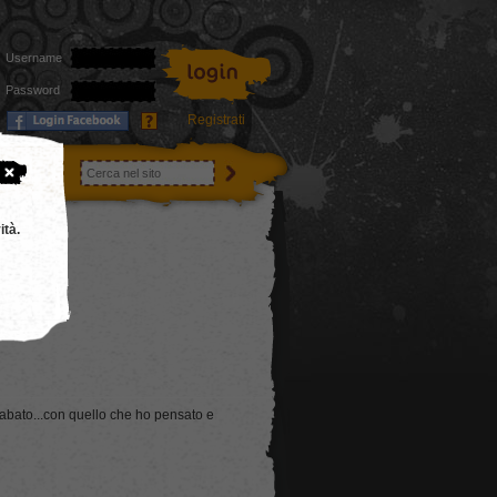
Username
Password
Registrati
utenti
ità.
abato...con quello che ho pensato e