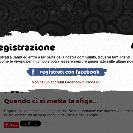
e
news
negozi
eventi
music
bacheca
strati a JamIt ed entra a far parte della nostra community, troverai tanti utenti
come te vivono per l'hip hop e potrai essere sempre aggiornato sulle ultime nov
Non hai un account Facebook? Clicca qui
Quando ci si mette la sfiga...
Ragazzi, ho appena fatto un rigone da 15cm sul cellulare che dovevo vendere s
urlato, domani mi arriva la scomunica ufficiale del vaticano...
Save