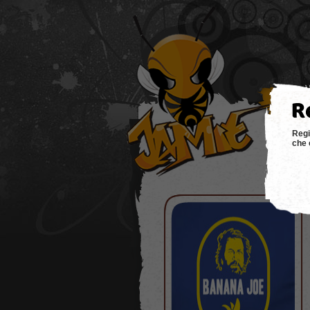
hom
Regi
che 