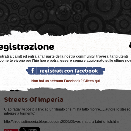
e
news
negozi
eventi
music
bacheca
strati a JamIt ed entra a far parte della nostra community, troverai tanti utenti
come te vivono per l'hip hop e potrai essere sempre aggiornato sulle ultime nov
Non hai un account Facebook? Clicca qui
Streets Of Imperia
Ciao raga', vi posto il link ad un filmato che mi ha fatto morire...L'autore lo stesso
interpreta tormento)
http://streetsofimperia.blogspot.com/2006/09/yoshi-spara-fabri-e-fish.html