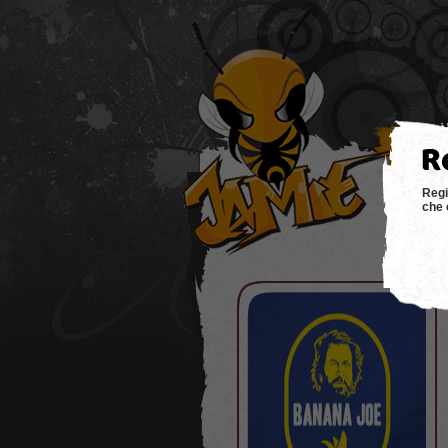
hom
Regi
che 