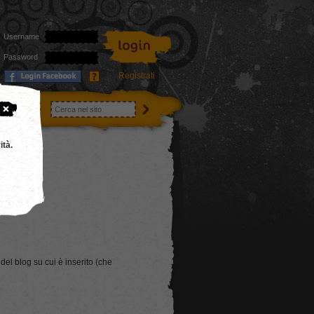
Username
Password
Registrati
utenti
ità.
 del blog su cui è inserito (che